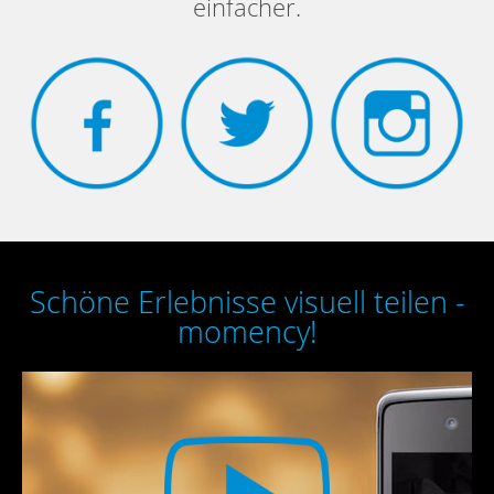
einfacher.
Schöne Erlebnisse visuell teilen -
momency!