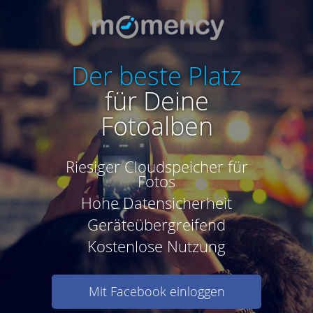
Der beste Platz
für Deine
Fotoalben
Riesiger Cloudspeicher für
Fotos
Hohe Datensicherheit
Geräteübergreifend
Kostenlose Nutzung
Mit Facebook einloggen