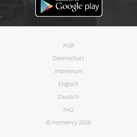
AGB
Datenschutz
Impressum
Englisch
Deutsch
FAQ
© momency 2026